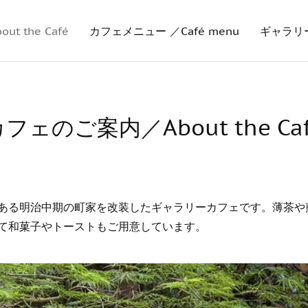
 the Café
カフェメニュー ／Café menu
ギャラリー・
フェのご案内／About the Ca
ある明治中期の町家を改装したギャラリーカフェです。薄茶や
て和菓子やトーストもご用意しています。