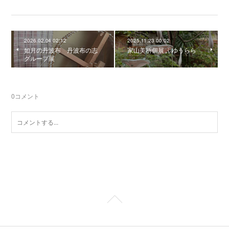
2026.02.04 02:12
2025.11.23 00:02
如月の丹波布 丹波布の志
家山美祈個展 ふゆうらら
グループ展
0
コメント