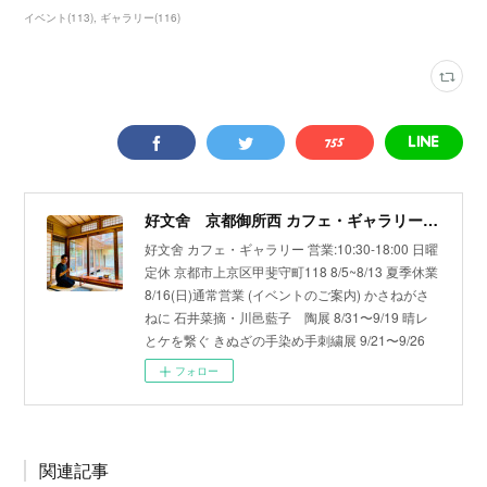
イベント
(
113
)
ギャラリー
(
116
)
好文舍 京都御所西 カフェ・ギャラリー Cafe and gallery Koubunsha located near the Kyoto Imperial Palace Gardens.
好文舍 カフェ・ギャラリー 営業:10:30-18:00 日曜
定休 京都市上京区甲斐守町118 8/5~8/13 夏季休業
8/16(日)通常営業 (イベントのご案内) かさねがさ
ねに 石井菜摘・川邑藍子 陶展 8/31〜9/19 晴レ
とケを繋ぐ きぬざの手染め手刺繍展 9/21〜9/26
フォロー
関連記事